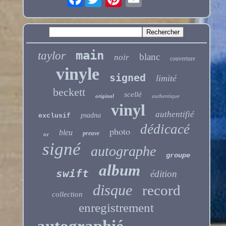
main
taylor
blanc
noir
couverture
vinyle
signed
limité
beckett
scellé
original
authentique
vinyl
authentifié
psadna
exclusif
dédicacé
photo
bleu
preuve
tcr
signé
autographe
groupe
album
swift
édition
disque
record
collection
enregistrement