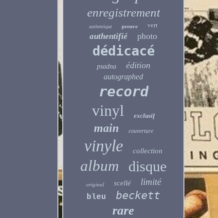
enregistrement
vert
preuve
authentique
photo
authentifié
dédicacé
édition
psadna
autographed
record
vinyl
exclusif
main
couverture
vinyle
collection
album
disque
limité
scellé
original
beckett
bleu
rare