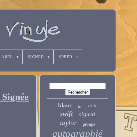
LABEL
SIGNED
SPEED
e Signée
blanc
noir
tcr
swift
signed
taylor
groupe
autographié