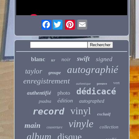
Facebook
swift
signed
blanc
noir
tcr
autographié
taylor
groupe
enregistrement
vert
preuve
authentique
dédicacé
photo
authentifié
édition
autographed
psadna
vinyl
record
exclusif
vinyle
main
collection
couverture
album
disque