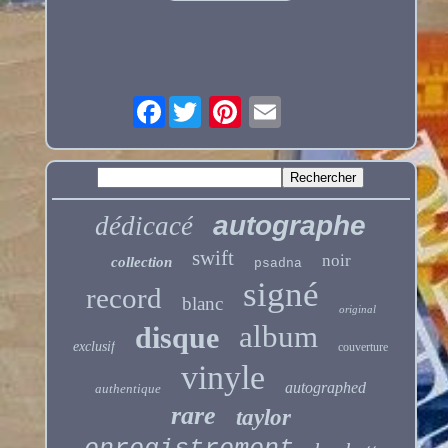
Facebook
autographe
dédicacé
swift
noir
collection
psadna
signé
record
blanc
original
album
disque
exclusif
couverture
vinyle
autographed
authentique
rare
taylor