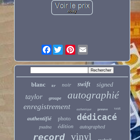
Facebook
swift
signed
blanc
noir
tcr
autographié
taylor
groupe
enregistrement
vert
preuve
authentique
dédicacé
photo
authentifié
édition
autographed
psadna
vinyl
record
exclusif