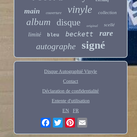
vinyle
main
collection
couverture
album
disque
scellé
original
rare
beckett
limité
bleu
signé
autographe
Disque Autographié Vinyle
Contact
Déclaration de confidentialité
Entente d'utilisation
EN
FR