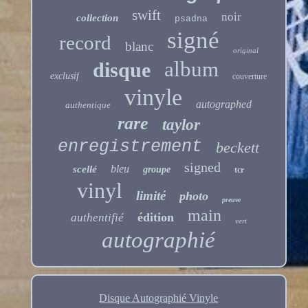
swift
noir
collection
psadna
signé
record
blanc
original
album
disque
exclusif
couverture
vinyle
autographed
authentique
rare
taylor
enregistrement
beckett
signed
bleu
scellé
groupe
tcr
vinyl
limité
photo
preuve
main
édition
authentifié
vert
autographié
Disque Autographié Vinyle