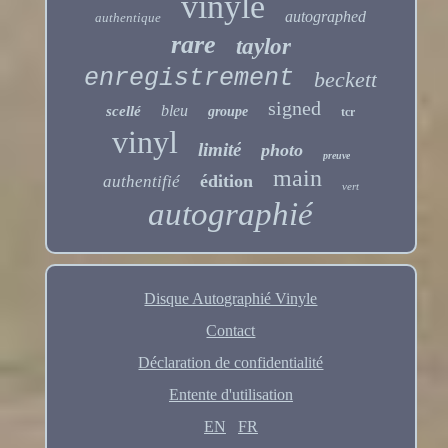
vinyle
autographed
authentique
rare
taylor
enregistrement
beckett
signed
bleu
scellé
groupe
tcr
vinyl
limité
photo
preuve
main
édition
authentifié
vert
autographié
Disque Autographié Vinyle
Contact
Déclaration de confidentialité
Entente d'utilisation
EN
FR