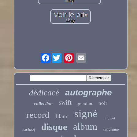
Facebook
autographe
dédicacé
swift
noir
collection
psadna
signé
record
blanc
original
album
disque
exclusif
couverture