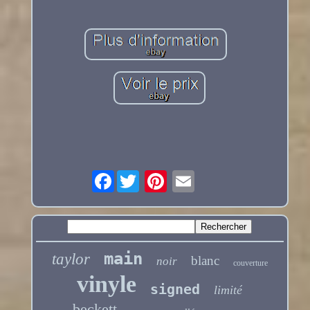
Facebook
main
taylor
blanc
noir
couverture
vinyle
signed
limité
beckett