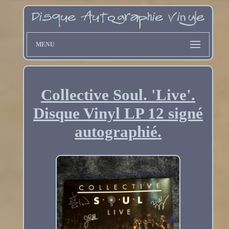
MENU
Collective Soul. 'Live'.
Disque Vinyl LP 12 signé
autographié.