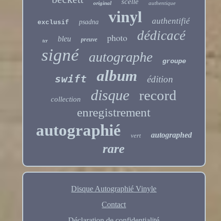
scellé
original
authentique
vinyl
authentifié
psadna
exclusif
dédicacé
photo
bleu
preuve
tcr
signé
autographe
groupe
album
swift
édition
disque
record
collection
enregistrement
autographié
autographed
vert
rare
Disque Autographié Vinyle
Contact
Déclaration de confidentialité