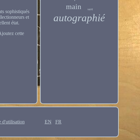
main
vert
nts sophistiqués
autographié
llectionneurs et
llent état.
Ajoutez cette
 d'utilisation
EN
FR