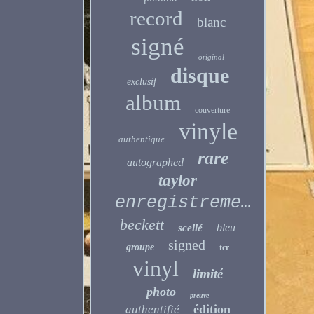
record
blanc
signé
original
disque
exclusif
album
couverture
vinyle
authentique
rare
autographed
taylor
enregistrement
beckett
bleu
scellé
signed
groupe
tcr
vinyl
limité
photo
preuve
édition
authentifié