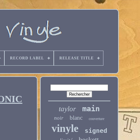
RECORD LABEL
RELEASE TITLE
RONIC
main
taylor
blanc
noir
couverture
vinyle
signed
beckett