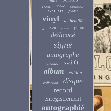
limité
scellé
original
authentique
psadna
exclusif
vinyl
authentifié
photo
bleu
preuve
tcr
dédicacé
signé
autographe
swift
groupe
album
édition
disque
collection
record
enregistrement
autographié