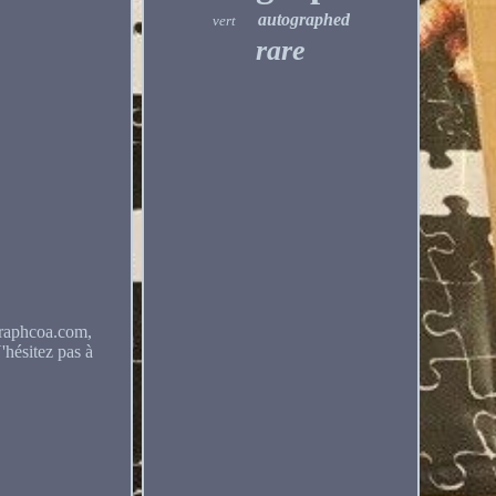
autographed
vert
rare
igraphcoa.com,
'hésitez pas à