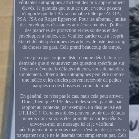
véritables autographes affichent des prix apparemment
élevés. Je garantis que tout ce que je vends passera
n'importe quelle TPA raisonnable telle que ACOA,
PSA, JSA ou Roger Epperson. Pour les albums, j'utilise
des enveloppes résistantes aux écrasements et j'utilise
des planches de protection et des soutiens et des
enveloppes à bulles, etc. Veuillez garder cela à l'esprit.
État et détails spécifiques des articles. Je liste beaucoup
de choses les gars. Cela prend beaucoup de temps.
Je ne peux pas toujours lister chaque détail, donc je
demande que si vous avez une question spécifique sur
l'état ou d'éventuels défauts mineurs, vous demandiez
simplement. Obtenir des autographes peut être comme
une mêlée et les articles peuvent recevoir de petites
marques ou des bosses en cours de route.
En général, ce n'est pas le cas, mais cela peut arriver.
Donc, bien que 99 % des articles soient parfaits par
rapport au contexte, par exemple, un disque usé est
UTILISÉ !! Certains articles peuvent avoir des défauts
mineurs donc si vous êtes pointilleux sur les détails,
envoyez-moi un message ici et je vérifierai
spécifiquement pour vous mais si c'est notable, je serais
transparent ou je ne le listerais tout simplement pas. Cela