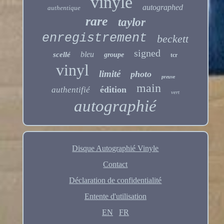
vinyle
autographed
authentique
rare
taylor
enregistrement
beckett
signed
bleu
scellé
groupe
tcr
vinyl
limité
photo
preuve
main
édition
authentifié
vert
autographié
Disque Autographié Vinyle
Contact
Déclaration de confidentialité
Entente d'utilisation
EN
FR