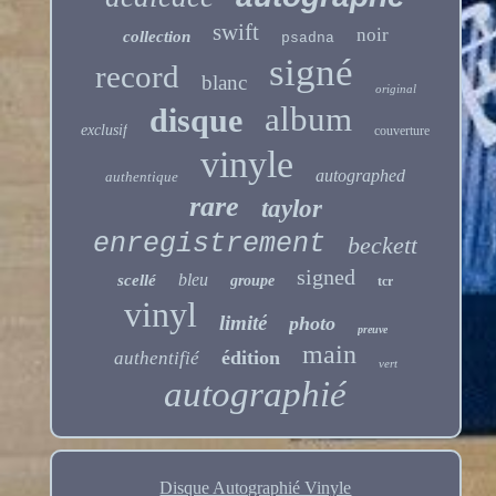
swift
noir
collection
psadna
signé
record
blanc
original
album
disque
exclusif
couverture
vinyle
autographed
authentique
rare
taylor
enregistrement
beckett
signed
bleu
scellé
groupe
tcr
vinyl
limité
photo
preuve
main
édition
authentifié
vert
autographié
Disque Autographié Vinyle