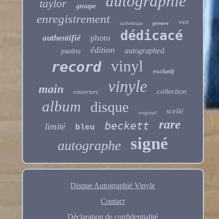
autographié
taylor
groupe
enregistrement
vert
preuve
authentique
dédicacé
photo
authentifié
édition
autographed
psadna
vinyl
record
exclusif
vinyle
main
collection
couverture
album
disque
scellé
original
rare
beckett
limité
bleu
signé
autographe
Disque Autographié Vinyle
Contact
Déclaration de confidentialité