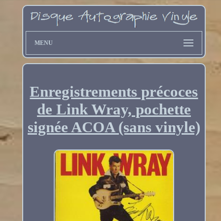
MENU
Enregistrements précoces
de Link Wray, pochette
signée ACOA (sans vinyle)