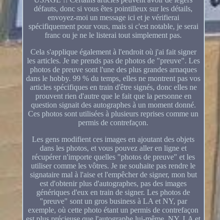
défauts, donc si vous êtes pointilleux sur les détails,
envoyez-moi un message ici et je vérifierai
spécifiquement pour vous, mais si c'est notable, je serai
franc ou je ne le listerai tout simplement pas.
Cela s'applique également à l'endroit où j'ai fait signer
les articles. Je ne prends pas de photos de "preuve". Les
photos de preuve sont l'une des plus grandes arnaques
dans le hobby. 99 % du temps, elles ne montrent pas vos
articles spécifiques en train d'être signés, donc elles ne
prouvent rien d'autre que le fait que la personne en
question signait des autographes à un moment donné.
Ces photos sont utilisées à plusieurs reprises comme un
permis de contrefaçon.
Les gens modifient ces images en ajoutant des objets
dans les photos, et vous pouvez aller en ligne et
récupérer n'importe quelles "photos de preuve" et les
utiliser comme les vôtres. Je ne souhaite pas rendre le
signataire mal à l'aise et l'empêcher de signer, mon but
est d'obtenir plus d'autographes, pas des images
génériques d'eux en train de signer. Les photos de
"preuve" sont un gros business à LA et NY, par
exemple, où cette photo étant un permis de contrefaçon
est plus précieuse que l'autographe lui-même. NY, LA et