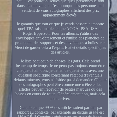
peu. C'est pourquoi seules quelques personnes le font
dans chaque ville, et c'est pourquoi les personnes qui
vendent de vrais autographes affichent des prix
apparemment élevés.
Je garantis que tout ce que je vends passera n'importe
quel TPA raisonnable tel que ACOA, PSA, JSA ou
Roger Epperson. Pour les albums, j'utilise des
enveloppes anti-écrasement et j'utilise des planches de
protection, des supports et des enveloppes à bulles, etc.
Merci de garder cela à l'esprit. État et détails spécifiques
des articles.
Je liste beaucoup de choses, les gars. Cela prend
beaucoup de temps. Je ne peux pas toujours énumérer
chaque détail, donc je demande que si vous avez une
question spécifique concernant l'état ou d'éventuels
défauts mineurs, vous n'hésitiez pas à demander. Obtenir
des autographes peut être comme une mêlée et les
articles peuvent recevoir de petites marques ou des
bosses en cours de route. Généralement non, mais cela
peut arriver.
Donc, bien que 99 % des articles soient parfaits par
rapport au contexte, par exemple un disque usagé est
USAGÉ !! Certains articles peuvent avoir de légers