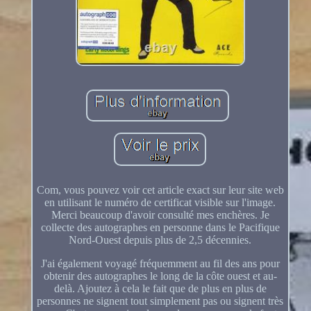
Com, vous pouvez voir cet article exact sur leur site web
en utilisant le numéro de certificat visible sur l'image.
Merci beaucoup d'avoir consulté mes enchères. Je
collecte des autographes en personne dans le Pacifique
Nord-Ouest depuis plus de 2,5 décennies.
J'ai également voyagé fréquemment au fil des ans pour
obtenir des autographes le long de la côte ouest et au-
delà. Ajoutez à cela le fait que de plus en plus de
personnes ne signent tout simplement pas ou signent très