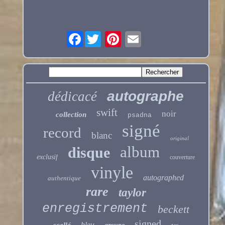
Facebook
autographe
dédicacé
swift
noir
collection
psadna
signé
record
blanc
original
album
disque
exclusif
couverture
vinyle
autographed
authentique
rare
taylor
enregistrement
beckett
signed
bleu
scellé