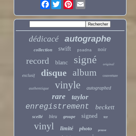
Facebook
autographe
dédicacé
swift
noir
collection
psadna
signé
record
blanc
original
album
disque
exclusif
couverture
vinyle
autographed
authentique
rare
taylor
enregistrement
beckett
signed
bleu
scellé
groupe
tcr
vinyl
limité
photo
preuve