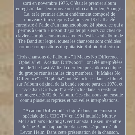
sorti en novembre 1975. C’était le premier album
enregistré dans leur nouveau studio californien, Shangri-
La, et le premier album entièrement composé de
nouveaux titres depuis Cahoots en 1971. Il a été
enregistré à l’aide d’un magnétophone 24 pistes, ce qui a
permis à Garth Hudson d’ajouter plusieurs couches de
claviers sur plusieurs morceaux, et c’est le seul album de
The Band sur lequel toutes les chansons sont créditées
comme compositions du guitariste Robbie Robertson.
Trois chansons de l’album - "It Makes No Difference",
"Ophelia" et "Acadian Driftwood" - ont été interprétées
lors de The Last Waltz, la dernière prestation scénique
du groupe réunissant les cinq membres. "It Makes No
Difference" et "Ophelia" ont été incluses dans le film et
sur l’album original de la bande sonore paru en 1978, et
"Acadian Driftwood" a été inclus dans la réédition
prolongée de 2002 de l’album. Ces chansons ont ensuite
connu plusieurs reprises et nouvelles interprétations.
"Acadian Driftwood" a figuré dans une émission
spéciale de la CBC-TV en 1984 intitulée Murray
McLauchlan's Floating Over Canada. Le seul membre
de The Band à apparaître dans cette séquence était
Levon Helm. Dans cette présentation de la chanson,