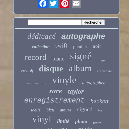
Facebook
autographe
dédicacé
swift
noir
collection
psadna
signé
record
blanc
original
album
disque
exclusif
couverture
vinyle
autographed
authentique
rare
taylor
enregistrement
beckett
signed
bleu
scellé
groupe
tcr
vinyl
limité
photo
preuve