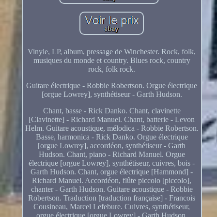
Vinyle, LP, album, pressage de Winchester. Rock, folk,
musiques du monde et country. Blues rock, country
rock, folk rock.
Guitare électrique - Robbie Robertson. Orgue électrique
[orgue Lowrey], synthétiseur - Garth Hudson.
Chant, basse - Rick Danko. Chant, clavinette
[Clavinette] - Richard Manuel. Chant, batterie - Levon
Helm. Guitare acoustique, mélodica - Robbie Robertson.
Basse, harmonica - Rick Danko. Orgue électrique
[orgue Lowrey], accordéon, synthétiseur - Garth
Hudson. Chant, piano - Richard Manuel. Orgue
électrique [orgue Lowrey], synthétiseur, cuivres, bois -
Garth Hudson. Chant, orgue électrique [Hammond] -
Richard Manuel. Accordéon, flûte piccolo [piccolo],
chanter - Garth Hudson. Guitare acoustique - Robbie
Robertson. Traduction [traduction française] - Francois
Cousineau, Marcel Lefebure. Cuivres, synthétiseur,
orgue électrique [orgue Lowrey] - Garth Hudson.