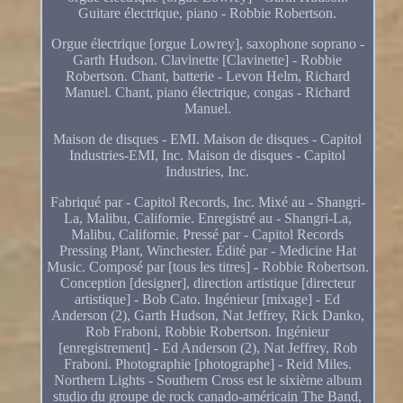
Guitare électrique, piano - Robbie Robertson.
Orgue électrique [orgue Lowrey], saxophone soprano -
Garth Hudson. Clavinette [Clavinette] - Robbie
Robertson. Chant, batterie - Levon Helm, Richard
Manuel. Chant, piano électrique, congas - Richard
Manuel.
Maison de disques - EMI. Maison de disques - Capitol
Industries-EMI, Inc. Maison de disques - Capitol
Industries, Inc.
Fabriqué par - Capitol Records, Inc. Mixé au - Shangri-
La, Malibu, Californie. Enregistré au - Shangri-La,
Malibu, Californie. Pressé par - Capitol Records
Pressing Plant, Winchester. Édité par - Medicine Hat
Music. Composé par [tous les titres] - Robbie Robertson.
Conception [designer], direction artistique [directeur
artistique] - Bob Cato. Ingénieur [mixage] - Ed
Anderson (2), Garth Hudson, Nat Jeffrey, Rick Danko,
Rob Fraboni, Robbie Robertson. Ingénieur
[enregistrement] - Ed Anderson (2), Nat Jeffrey, Rob
Fraboni. Photographie [photographe] - Reid Miles.
Northern Lights - Southern Cross est le sixième album
studio du groupe de rock canado-américain The Band,