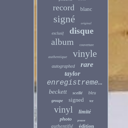
record
blanc
signé
original
disque
exclusif
album
couverture
vinyle
authentique
rare
autographed
taylor
enregistrement
beckett
bleu
scellé
signed
groupe
tcr
vinyl
limité
photo
preuve
édition
authentifié