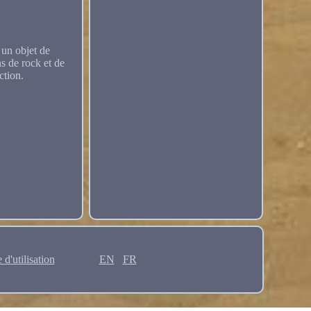
 un objet de
ns de rock et de
ction.
 d'utilisation
EN
FR