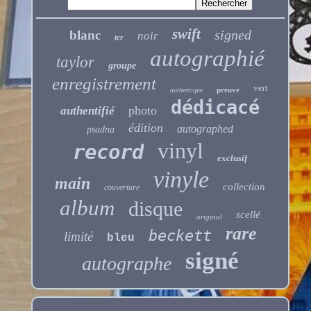
swift
signed
blanc
noir
tcr
autographié
taylor
groupe
enregistrement
vert
preuve
authentique
dédicacé
photo
authentifié
édition
autographed
psadna
vinyl
record
exclusif
vinyle
main
collection
couverture
album
disque
scellé
original
rare
beckett
limité
bleu
signé
autographe