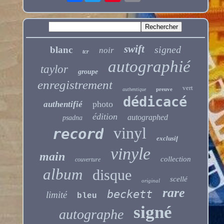
swift
signed
blanc
noir
tcr
autographié
taylor
groupe
enregistrement
vert
preuve
authentique
dédicacé
photo
authentifié
édition
autographed
psadna
vinyl
record
exclusif
vinyle
main
collection
couverture
album
disque
scellé
original
rare
beckett
limité
bleu
signé
autographe