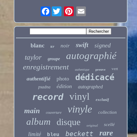
Facebook
swift
signed
blanc
noir
tcr
autographié
taylor
groupe
enregistrement
vert
preuve
authentique
dédicacé
photo
authentifié
édition
autographed
psadna
vinyl
record
exclusif
vinyle
main
collection
couverture
album
disque
scellé
original
rare
beckett
limité
bleu