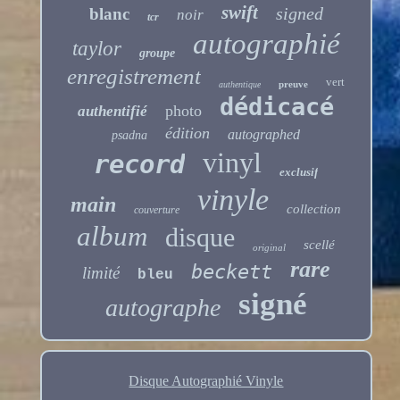
swift
signed
blanc
noir
tcr
autographié
taylor
groupe
enregistrement
vert
preuve
authentique
dédicacé
photo
authentifié
édition
autographed
psadna
vinyl
record
exclusif
vinyle
main
collection
couverture
album
disque
scellé
original
rare
beckett
limité
bleu
signé
autographe
Disque Autographié Vinyle