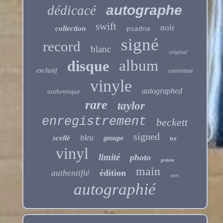
autographe
dédicacé
swift
noir
collection
psadna
signé
record
blanc
original
album
disque
exclusif
couverture
vinyle
autographed
authentique
rare
taylor
enregistrement
beckett
signed
bleu
scellé
groupe
tcr
vinyl
limité
photo
preuve
main
édition
authentifié
vert
autographié