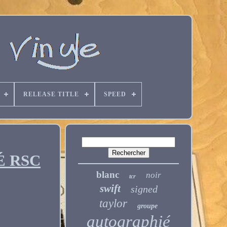
RELEASE TITLE
SPEED
É RSC
blanc
noir
tcr
swift
signed
taylor
groupe
autographié