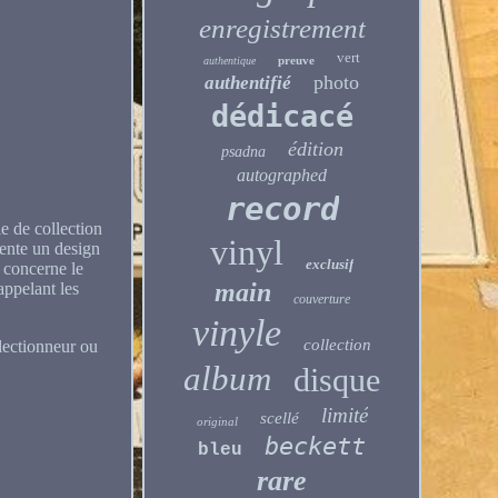
enregistrement
vert
preuve
authentique
photo
authentifié
dédicacé
édition
psadna
autographed
record
le de collection
vinyl
sente un design
exclusif
i concerne le
main
appelant les
couverture
vinyle
collection
llectionneur ou
album
disque
limité
scellé
original
beckett
bleu
rare