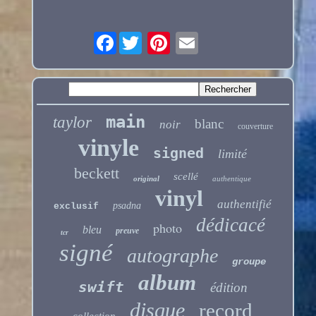
Facebook
main
taylor
blanc
noir
couverture
vinyle
signed
limité
beckett
scellé
original
authentique
vinyl
authentifié
psadna
exclusif
dédicacé
photo
bleu
preuve
tcr
signé
autographe
groupe
album
swift
édition
disque
record