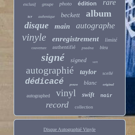
rare
édition
photo
exclusif
groupe
album
beckett
tcr
authentique
disque
autographe
main
vinyle
enregistrement
limité
authentifié
bleu
psadna
couverture
signé
signed
vert
autographié
taylor
scellé
dédicacé
blanc
original
preuve
vinyl
swift
noir
autographed
record
collection
Disque Autographié Vinyle