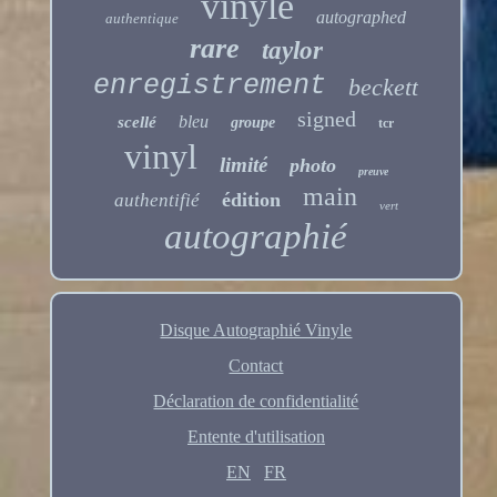
vinyle
autographed
authentique
rare
taylor
enregistrement
beckett
signed
bleu
scellé
groupe
tcr
vinyl
limité
photo
preuve
main
édition
authentifié
vert
autographié
Disque Autographié Vinyle
Contact
Déclaration de confidentialité
Entente d'utilisation
EN
FR