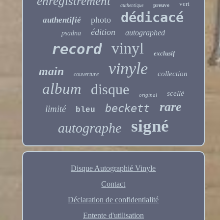
enregistrement
vert
preuve
authentique
dédicacé
photo
authentifié
édition
autographed
psadna
vinyl
record
exclusif
vinyle
main
collection
couverture
album
disque
scellé
original
rare
beckett
limité
bleu
signé
autographe
Disque Autographié Vinyle
Contact
Déclaration de confidentialité
Entente d'utilisation