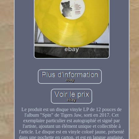
Le produit est un disque vinyle LP de 12 pouces de
l'album "Spin" de Tigers Jaw, sorti en 2017. Cet
exemplaire particulier est autographié et signé par
l'artiste, ajoutant un élément unique et collectible à
l'article. Le disque est en vinyle coloré jaune, présenté
dans une pochette en carton, et est en langue anglaise.