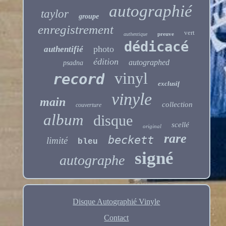
autographié
taylor
groupe
enregistrement
vert
preuve
authentique
dédicacé
photo
authentifié
édition
autographed
psadna
vinyl
record
exclusif
vinyle
main
collection
couverture
album
disque
scellé
original
rare
beckett
limité
bleu
signé
autographe
Disque Autographié Vinyle
Contact