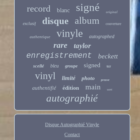
signé
record
blanc
original
album
disque
exclusif
couverture
vinyle
autographed
authentique
rare
taylor
enregistrement
beckett
signed
bleu
scellé
groupe
tcr
vinyl
limité
photo
preuve
main
édition
authentifié
vert
autographié
Disque Autographié Vinyle
Contact