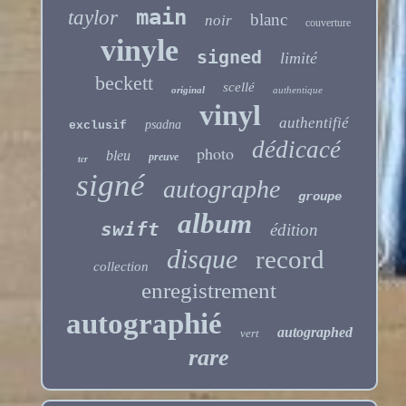
main
taylor
blanc
noir
couverture
vinyle
signed
limité
beckett
scellé
original
authentique
vinyl
authentifié
psadna
exclusif
dédicacé
photo
bleu
preuve
tcr
signé
autographe
groupe
album
swift
édition
disque
record
collection
enregistrement
autographié
autographed
vert
rare