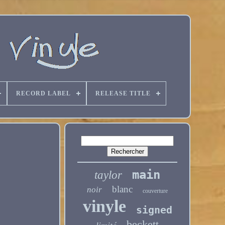
RECORD LABEL
RELEASE TITLE
main
taylor
blanc
noir
couverture
vinyle
signed
beckett