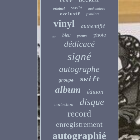
limité
scellé
original
authentique
psadna
exclusif
vinyl
authentifié
photo
bleu
preuve
tcr
dédicacé
signé
autographe
swift
groupe
album
édition
disque
collection
record
enregistrement
autographié