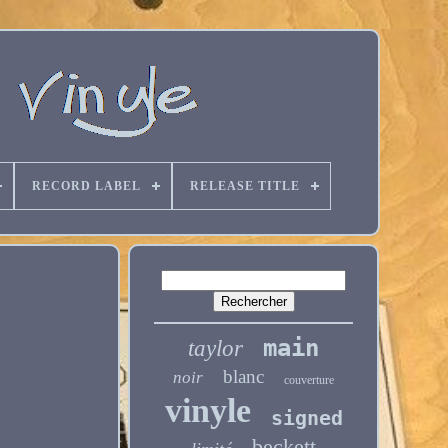
RECORD LABEL
RELEASE TITLE
main
taylor
blanc
noir
couverture
vinyle
signed
beckett