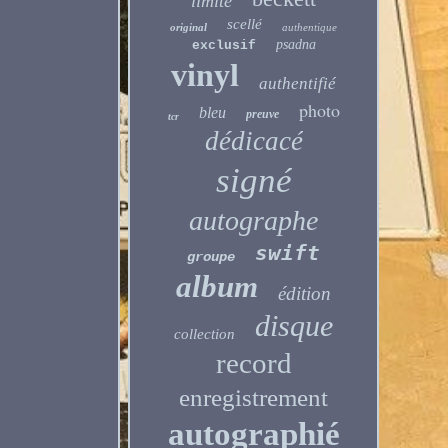
limité
scellé
original
authentique
psadna
exclusif
vinyl
authentifié
photo
bleu
preuve
tcr
dédicacé
signé
autographe
swift
groupe
album
édition
disque
collection
record
enregistrement
autographié