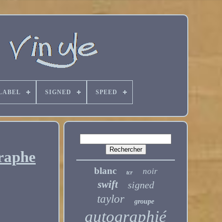
LABEL
SIGNED
SPEED
graphe
blanc
noir
tcr
swift
signed
taylor
groupe
autographié