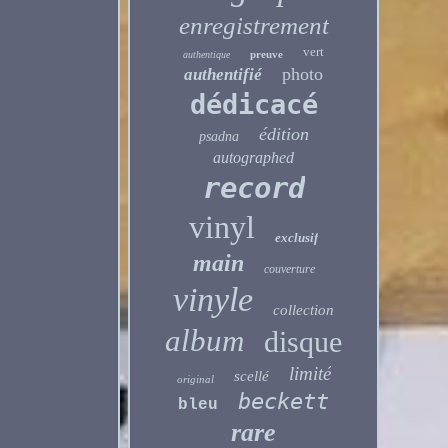
enregistrement
vert
preuve
authentique
photo
authentifié
dédicacé
édition
psadna
autographed
record
vinyl
exclusif
main
couverture
vinyle
collection
album
disque
limité
scellé
original
beckett
bleu
rare