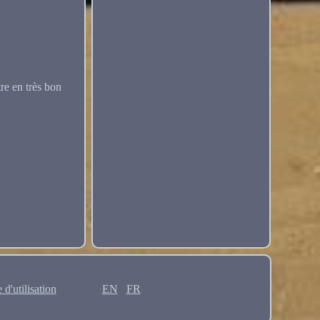
re en très bon
 d'utilisation
EN
FR