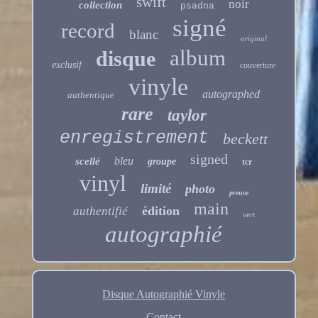
swift
noir
collection
psadna
signé
record
blanc
original
album
disque
exclusif
couverture
vinyle
autographed
authentique
rare
taylor
enregistrement
beckett
signed
bleu
scellé
groupe
tcr
vinyl
limité
photo
preuve
main
édition
authentifié
vert
autographié
Disque Autographié Vinyle
Contact