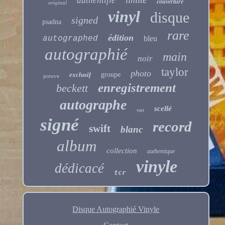
authentifié
couverture
original
vinyl
disque
signed
psadna
rare
édition
autographed
bleu
autographié
main
noir
taylor
photo
exclusif
groupe
preuve
enregistrement
beckett
autographe
scellé
vert
signé
record
swift
blanc
album
collection
authentique
vinyle
dédicacé
tcr
Disque Autographié Vinyle