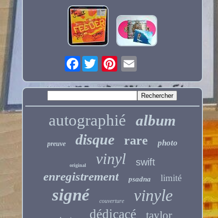
Facebook
autographié
album
disque
rare
photo
preuve
vinyl
swift
original
enregistrement
limité
psadna
signé
vinyle
couverture
dédicacé
taylor