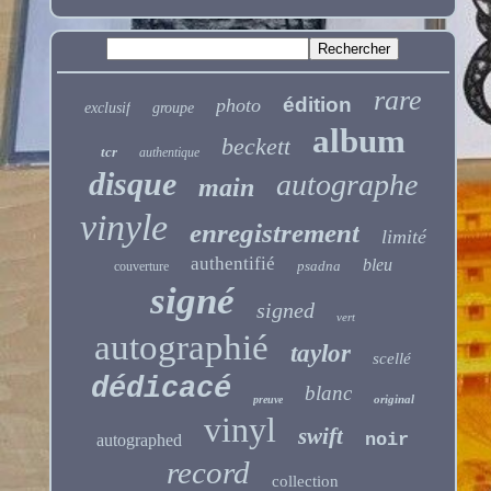
rare
édition
photo
exclusif
groupe
album
beckett
tcr
authentique
disque
autographe
main
vinyle
enregistrement
limité
authentifié
bleu
psadna
couverture
signé
signed
vert
autographié
taylor
scellé
dédicacé
blanc
original
preuve
vinyl
swift
noir
autographed
record
collection