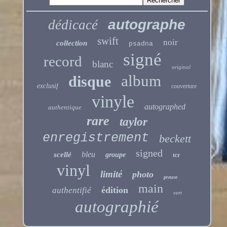
autographe
dédicacé
swift
noir
collection
psadna
signé
record
blanc
original
album
disque
exclusif
couverture
vinyle
autographed
authentique
rare
taylor
enregistrement
beckett
signed
bleu
scellé
groupe
tcr
vinyl
limité
photo
preuve
main
édition
authentifié
vert
autographié