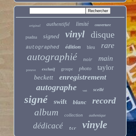
limité
authentifié
couverture
original
vinyl
disque
signed
psadna
rare
édition
autographed
bleu
autographié
main
noir
taylor
photo
exclusif
groupe
preuve
enregistrement
beckett
autographe
scellé
vert
signé
record
swift
blanc
album
collection
authentique
vinyle
dédicacé
tcr