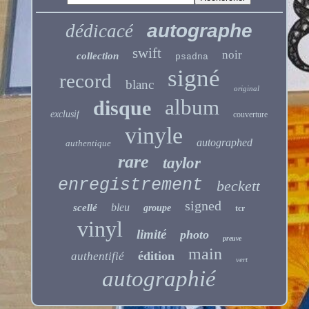
autographe
dédicacé
swift
noir
collection
psadna
signé
record
blanc
original
album
disque
exclusif
couverture
vinyle
autographed
authentique
rare
taylor
enregistrement
beckett
signed
bleu
scellé
groupe
tcr
vinyl
limité
photo
preuve
main
édition
authentifié
vert
autographié