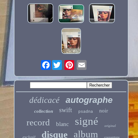
Facebook
autographe
dédicacé
swift
noir
collection
psadna
signé
record
blanc
original
album
disque
exclusif
couverture