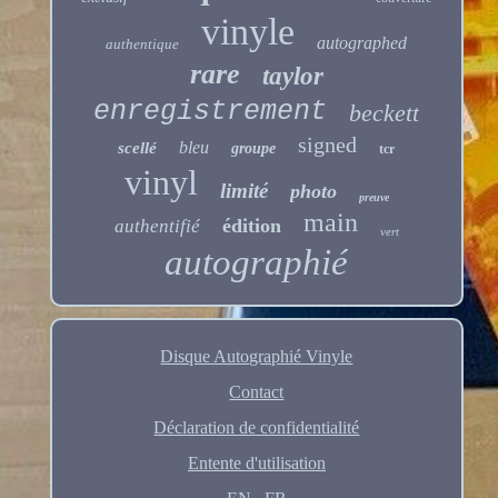
vinyle
autographed
authentique
rare
taylor
enregistrement
beckett
signed
bleu
scellé
groupe
tcr
vinyl
limité
photo
preuve
main
édition
authentifié
vert
autographié
Disque Autographié Vinyle
Contact
Déclaration de confidentialité
Entente d'utilisation