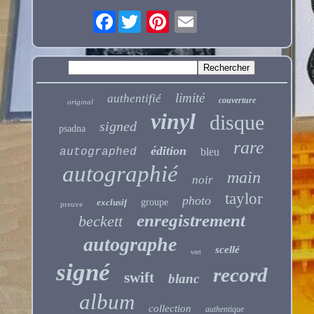
Facebook
limité
authentifié
couverture
original
vinyl
disque
signed
psadna
rare
édition
autographed
bleu
autographié
main
noir
taylor
photo
exclusif
groupe
preuve
enregistrement
beckett
autographe
scellé
vert
signé
record
swift
blanc
album
collection
authentique